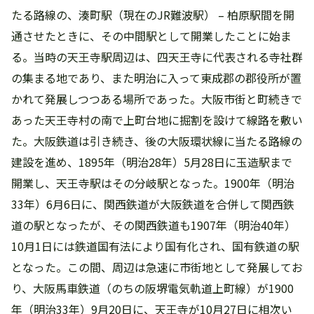
たる路線の、湊町駅（現在のJR難波駅） – 柏原駅間を開
通させたときに、その中間駅として開業したことに始ま
る。当時の天王寺駅周辺は、四天王寺に代表される寺社群
の集まる地であり、また明治に入って東成郡の郡役所が置
かれて発展しつつある場所であった。大阪市街と町続きで
あった天王寺村の南で上町台地に掘割を設けて線路を敷い
た。大阪鉄道は引き続き、後の大阪環状線に当たる路線の
建設を進め、1895年（明治28年）5月28日に玉造駅まで
開業し、天王寺駅はその分岐駅となった。1900年（明治
33年）6月6日に、関西鉄道が大阪鉄道を合併して関西鉄
道の駅となったが、その関西鉄道も1907年（明治40年）
10月1日には鉄道国有法により国有化され、国有鉄道の駅
となった。この間、周辺は急速に市街地として発展してお
り、大阪馬車鉄道（のちの阪堺電気軌道上町線）が1900
年（明治33年）9月20日に、天王寺が10月27日に相次い