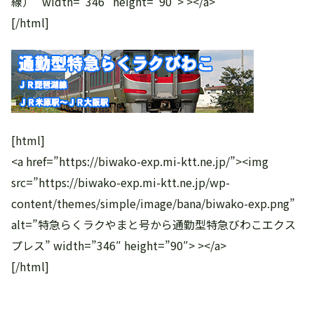
線）” width=”346″ height=”90″> ></a>
[/html]
[html]
<a href=”https://biwako-exp.mi-ktt.ne.jp/”><img
src=”https://biwako-exp.mi-ktt.ne.jp/wp-
content/themes/simple/image/bana/biwako-exp.png”
alt=”特急らくラクやまと号から通勤型特急びわこエクス
プレス” width=”346″ height=”90″> ></a>
[/html]