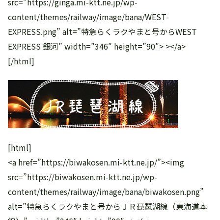
src=”https://ginga.mi-ktt.ne.jp/wp-
content/themes/railway/image/bana/WEST-
EXPRESS.png” alt=”特急らくラクやまと号からWEST
EXPRESS 銀河” width=”346″ height=”90″> ></a>
[/html]
[html]
<a href=”https://biwakosen.mi-ktt.ne.jp/”><img
src=”https://biwakosen.mi-ktt.ne.jp/wp-
content/themes/railway/image/bana/biwakosen.png”
alt=”特急らくラクやまと号からＪＲ琵琶湖線（東海道本