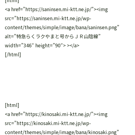
<a href=”https://saninsen.mi-ktt.ne.jp/”><img
src=”https://saninsen.mi-ktt.ne.jp/wp-
content/themes/simple/image/bana/saninsen.png”
alt=”特急らくラクやまと号からＪＲ山陰線”
width=”346″ height=”90″> ></a>
[/html]
[html]
<a href=”https://kinosaki.mi-ktt.ne.jp/”><img
src=”https://kinosaki.mi-ktt.ne.jp/wp-
content/themes/simple/image/bana/kinosaki.png”