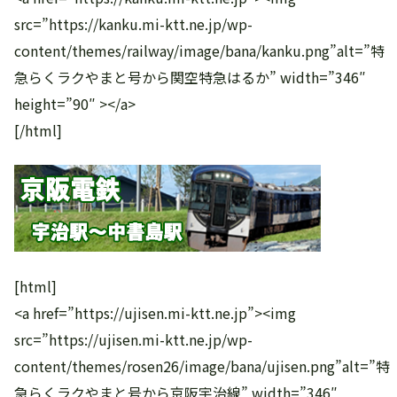
src=”https://kanku.mi-ktt.ne.jp/wp-
content/themes/railway/image/bana/kanku.png”alt=”特
急らくラクやまと号から関空特急はるか” width=”346″
height=”90″ ></a>
[/html]
[html]
<a href=”https://ujisen.mi-ktt.ne.jp”><img
src=”https://ujisen.mi-ktt.ne.jp/wp-
content/themes/rosen26/image/bana/ujisen.png”alt=”特
急らくラクやまと号から京阪宇治線” width=”346″