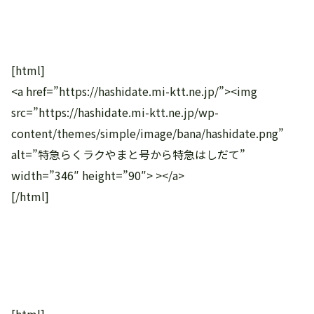
[html]
<a href=”https://hashidate.mi-ktt.ne.jp/”><img
src=”https://hashidate.mi-ktt.ne.jp/wp-
content/themes/simple/image/bana/hashidate.png”
alt=”特急らくラクやまと号から特急はしだて”
width=”346″ height=”90″> ></a>
[/html]
[html]