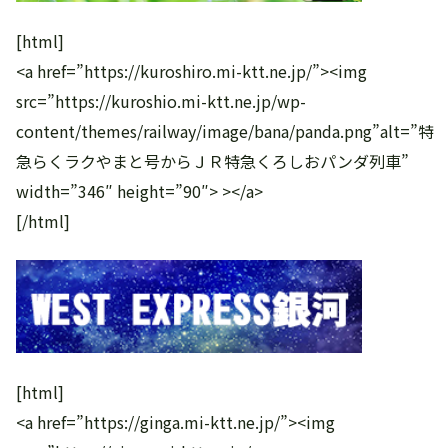
[html]
<a href=”https://kuroshiro.mi-ktt.ne.jp/”><img
src=”https://kuroshio.mi-ktt.ne.jp/wp-
content/themes/railway/image/bana/panda.png”alt=”特
急らくラクやまと号からＪＲ特急くろしおパンダ列車”
width=”346″ height=”90″> ></a>
[/html]
[html]
<a href=”https://ginga.mi-ktt.ne.jp/”><img