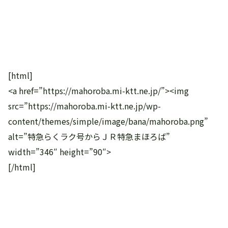
[html]
<a href=”https://mahoroba.mi-ktt.ne.jp/”><img
src=”https://mahoroba.mi-ktt.ne.jp/wp-
content/themes/simple/image/bana/mahoroba.png”
alt=”特急らくラク号からＪＲ特急まほろば”
width=”346″ height=”90″>
[/html]