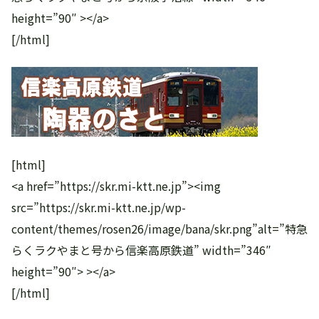
height=”90″ ></a>
[/html]
[html]
<a href=”https://skr.mi-ktt.ne.jp”><img
src=”https://skr.mi-ktt.ne.jp/wp-
content/themes/rosen26/image/bana/skr.png”alt=”特急
らくラクやまと号から信楽高原鉄道” width=”346″
height=”90″> ></a>
[/html]