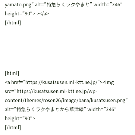
yamato.png” alt=”特急らくラクやまと” width=”346″
height=”90″> ></a>
[/html]
[html]
<a href=”https://kusatsusen.mi-ktt.ne.jp/”><img
src=”https://kusatsusen.mi-ktt.ne.jp/wp-
content/themes/rosen26/image/bana/kusatsusen.png”
alt=”特急らくラクやまとから草津線” width=”346″
height=”90″>
[/html]