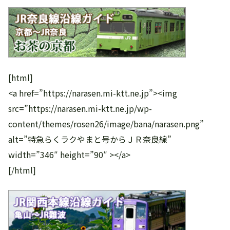
[html]
<a href=”https://narasen.mi-ktt.ne.jp”><img
src=”https://narasen.mi-ktt.ne.jp/wp-
content/themes/rosen26/image/bana/narasen.png”
alt=”特急らくラクやまと号からＪＲ奈良線”
width=”346″ height=”90″ ></a>
[/html]