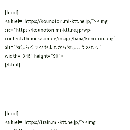
[html]
<a href=”https://kounotori.mi-ktt.ne.jp/”><img
src=”https://kounotori.mi-ktt.ne.jp/wp-
content/themes/simple/image/bana/konotori.png”
alt=”特急らくラクやまとから特急こうのとり”
width=”346″ height=”90″>
[/html]
[html]
<a href=”https://train.mi-ktt.ne.jp/”><img