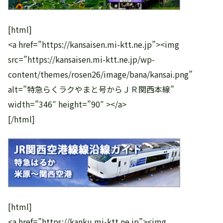
[html]
<a href=”https://kansaisen.mi-ktt.ne.jp”><img
src=”https://kansaisen.mi-ktt.ne.jp/wp-
content/themes/rosen26/image/bana/kansai.png”
alt=”特急らくラクやまと号からＪＲ関西本線”
width=”346″ height=”90″ ></a>
[/html]
[html]
<a href=”https://kanku.mi-ktt.ne.jp”><img