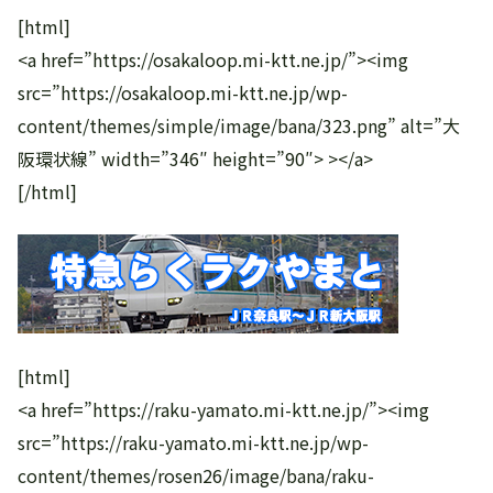
[html]
<a href=”https://osakaloop.mi-ktt.ne.jp/”><img
src=”https://osakaloop.mi-ktt.ne.jp/wp-
content/themes/simple/image/bana/323.png” alt=”大
阪環状線” width=”346″ height=”90″> ></a>
[/html]
[html]
<a href=”https://raku-yamato.mi-ktt.ne.jp/”><img
src=”https://raku-yamato.mi-ktt.ne.jp/wp-
content/themes/rosen26/image/bana/raku-