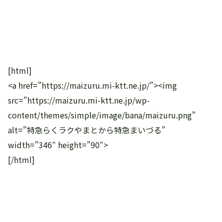
[html]
<a href=”https://maizuru.mi-ktt.ne.jp/”><img
src=”https://maizuru.mi-ktt.ne.jp/wp-
content/themes/simple/image/bana/maizuru.png”
alt=”特急らくラクやまとから特急まいづる”
width=”346″ height=”90″>
[/html]