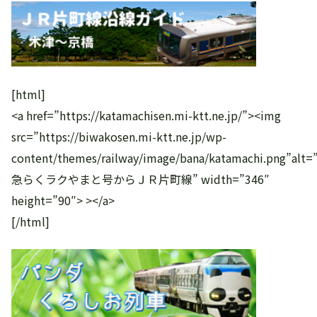
[html]
<a href=”https://katamachisen.mi-ktt.ne.jp/”><img
src=”https://biwakosen.mi-ktt.ne.jp/wp-
content/themes/railway/image/bana/katamachi.png”alt
急らくラクやまと号からＪＲ片町線” width=”346″
height=”90″> ></a>
[/html]