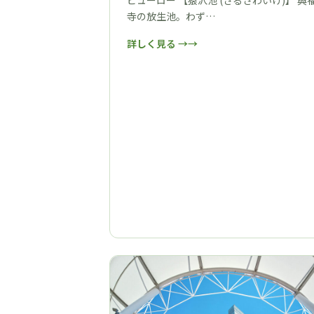
ビューロー 【猿沢池 (さるさわいけ)】 興
寺の放生池。わず…
詳しく見る →