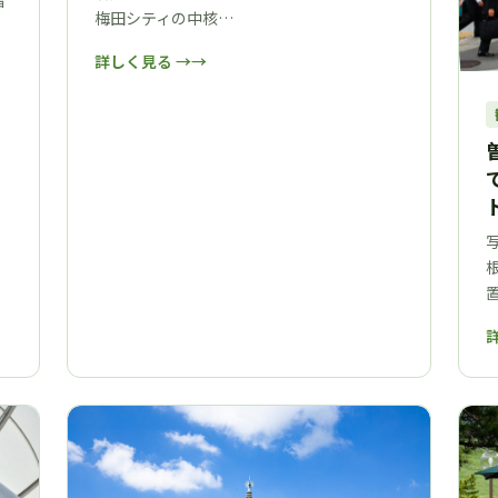
福
梅田シティの中核…
詳しく見る →