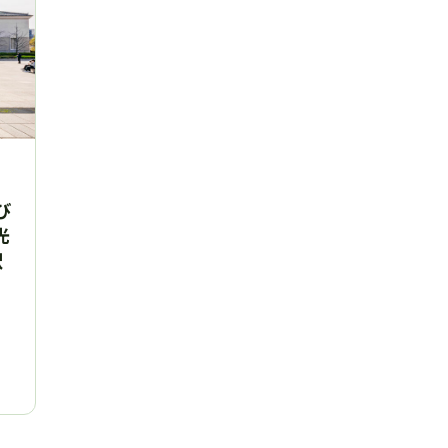
び
光
駅
昭