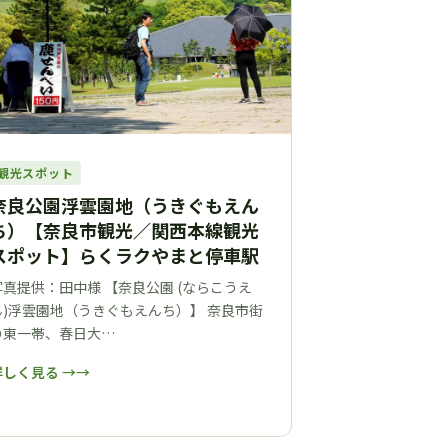
観光スポット
奈良公園浮雲園地（うきぐもえん
ち）【奈良市観光／関西本線観光
スポット】らくラクやまと停車駅
写真提供：田中様 【奈良公園 (ならこうえ
ん)浮雲園地（うきぐもえんち）】 奈良市街
の東一帯、春日大…
詳しく見る →