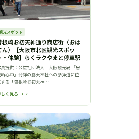
観光スポット
曽根崎お初天神通り商店街（おは
てん）【大阪市北区観光スポッ
ト・体験】らくラクやまと停車駅
写真提供：公益社団法人 大阪観光局 「曽
根崎心中」発祥の露天神社への参拝道に位
置する「曽根崎お初天神…
詳しく見る →