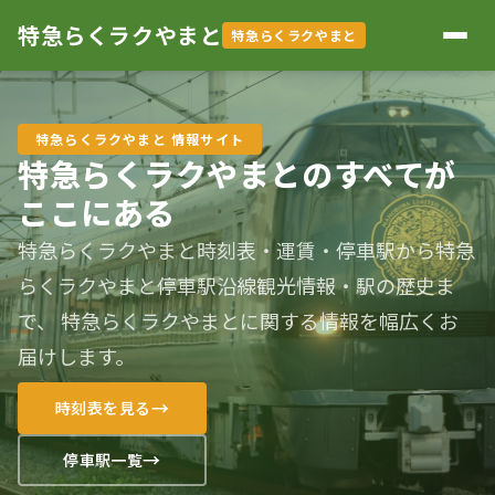
特急らくラクやまと
特急らくラクやまと
特急らくラクやまと 情報サイト
特急らくラクやまとのすべてが
ここにある
特急らくラクやまと時刻表・運賃・停車駅から
特急
らくラクやまと停車駅沿線観光情報・駅の歴史ま
で、
特急らくラクやまとに関する情報を幅広くお
届けします。
時刻表を見る
停車駅一覧