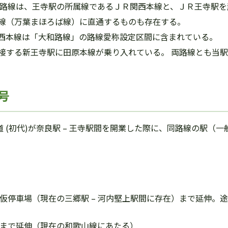
る路線は、王寺駅の所属線であるＪＲ関西本線と、ＪＲ王寺駅を
線（万葉まほろば線）に直通するものも存在する。
西本線は「大和路線」の路線愛称設定区間に含まれている。
接する新王寺駅に田原本線が乗り入れている。 両路線とも当
号
大阪鉄道 (初代)が奈良駅 – 王寺駅間を開業した際に、同路線の
葉山仮停車場（現在の三郷駅 – 河内堅上駅間に存在）まで延伸。
田駅まで延伸（現在の和歌山線にあたる）