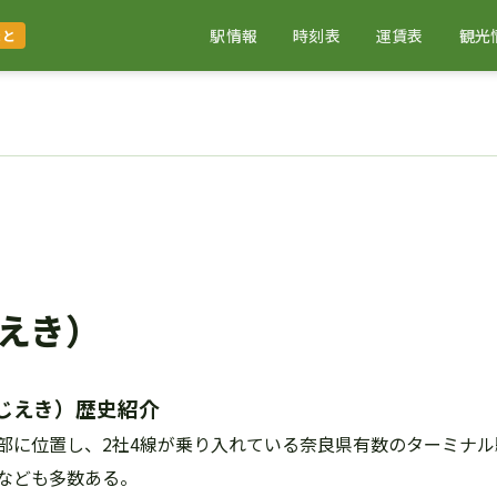
駅情報
時刻表
運賃表
観光
まと
えき）
じえき）歴史紹介
部に位置し、2社4線が乗り入れている奈良県有数のターミナル
なども多数ある。