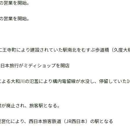
窓口の営業を開始。
窓口の営業を開始。
以前に王寺町により建設されていた駅南北をむすぶ歩道橋（久度大
れ、日本旅行がミディショップを開店
豪雨による大和川の氾濫により構内電留線が水没し、停留していた101
の営業が廃止され、旅客駅となる。
割民営化により、西日本旅客鉄道（JR西日本）の駅となる