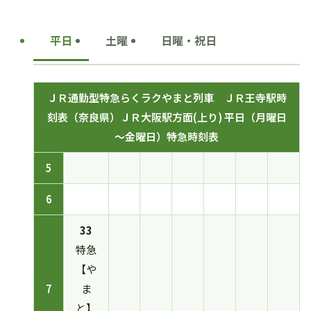
平日
土曜
日曜・祝日
ＪＲ通勤型特急らくラクやまと列車 ＪＲ王寺駅時
刻表（奈良県）ＪＲ大阪駅方面(上り) 平日（月曜日
～金曜日）特急時刻表
5
6
33
特急
【や
7
ま
と】