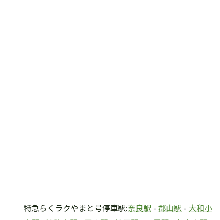
特急らくラクやまと号停車駅:
奈良駅
-
郡山駅
-
大和小