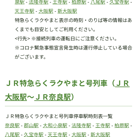
泉駅
-
法隆寺駅
-
王寺駅
-
柏原駅
-
八尾駅
-
久宝寺駅
-
天王寺駅
-
大阪駅
-
新大阪駅
特急らくラクやまと表示の時刻・のりば等の情報はあ
くまでも目安としてご利用ください。
<行先> ※接続列車の運転日にご注意ください。
※コロナ緊急事態宣言発生時は運行停止している場合
がございます。
ＪＲ特急らくラクやまと号列車（
ＪＲ
大阪駅
～
ＪＲ奈良駅
）
ＪＲ特急らくラクやまと号列車停車駅時刻表一覧
奈良駅
-
郡山駅
-
大和小泉駅
-
法隆寺駅
-
王寺駅
-
柏原駅
-
八尾駅
-
久宝寺駅
-
天王寺駅
-
大阪駅
-
新大阪駅