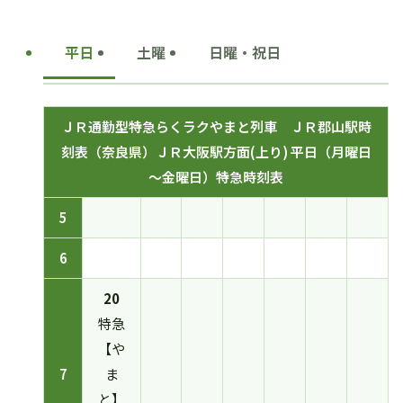
平日
土曜
日曜・祝日
ＪＲ通勤型特急らくラクやまと列車 ＪＲ郡山駅時
刻表（奈良県）ＪＲ大阪駅方面(上り) 平日（月曜日
～金曜日）特急時刻表
5
6
20
特急
【や
7
ま
と】