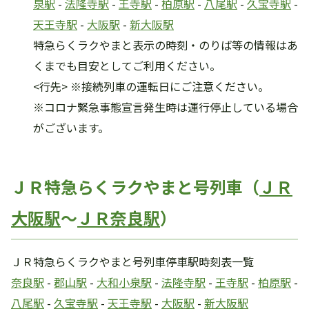
泉駅
-
法隆寺駅
-
王寺駅
-
柏原駅
-
八尾駅
-
久宝寺駅
-
天王寺駅
-
大阪駅
-
新大阪駅
特急らくラクやまと表示の時刻・のりば等の情報はあ
くまでも目安としてご利用ください。
<行先> ※接続列車の運転日にご注意ください。
※コロナ緊急事態宣言発生時は運行停止している場合
がございます。
ＪＲ特急らくラクやまと号列車（
ＪＲ
大阪駅
～
ＪＲ奈良駅
）
ＪＲ特急らくラクやまと号列車停車駅時刻表一覧
奈良駅
-
郡山駅
-
大和小泉駅
-
法隆寺駅
-
王寺駅
-
柏原駅
-
八尾駅
-
久宝寺駅
-
天王寺駅
-
大阪駅
-
新大阪駅