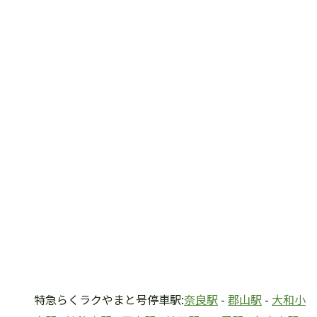
特急らくラクやまと号停車駅:
奈良駅
-
郡山駅
-
大和小