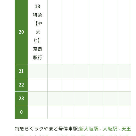
13
特急
【や
20
ま
と】
奈良
駅行
21
22
23
0
特急らくラクやまと号停車駅:
新大阪駅
-
大阪駅
-
天王