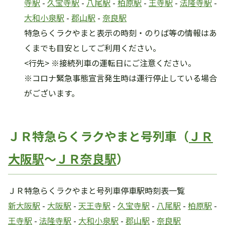
寺駅
-
久宝寺駅
-
八尾駅
-
柏原駅
-
王寺駅
-
法隆寺駅
-
大和小泉駅
-
郡山駅
-
奈良駅
特急らくラクやまと表示の時刻・のりば等の情報はあ
くまでも目安としてご利用ください。
<行先> ※接続列車の運転日にご注意ください。
※コロナ緊急事態宣言発生時は運行停止している場合
がございます。
ＪＲ特急らくラクやまと号列車（
ＪＲ
大阪駅
～
ＪＲ奈良駅
）
ＪＲ特急らくラクやまと号列車停車駅時刻表一覧
新大阪駅
-
大阪駅
-
天王寺駅
-
久宝寺駅
-
八尾駅
-
柏原駅
-
王寺駅
-
法隆寺駅
-
大和小泉駅
-
郡山駅
-
奈良駅