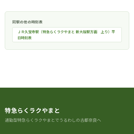
同駅の他の時刻表
ＪＲ久宝寺駅（特急らくラクやまと 新大阪駅方面 上り）平
日時刻表
時刻表一覧に戻る
特急らくラクやまと
通勤型特急らくラクやまとでうるわしの古都奈良へ