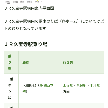
ＪＲ久宝寺駅構内案内平面図
ＪＲ久宝寺駅構内の電車のりば（各ホーム）については以
下の通りとなっています。
ＪＲ久宝寺駅乗り場
乗
り
路線
行き先
場
1番
の
大和路線（
JR関西本
王寺駅
・
奈良駅
・
木津駅
り
線
）
方面
ば
1番