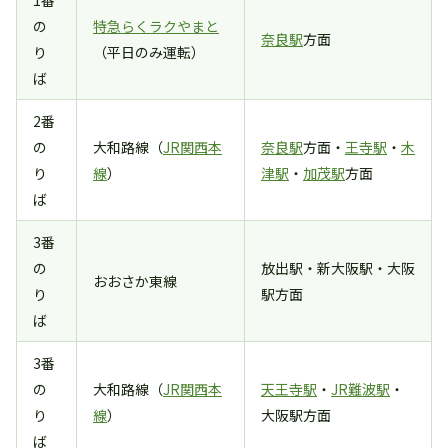
の
特急らくラクやまと
奈良駅
方面
り
（平日のみ運転）
ば
2番
の
大和路線（
JR関西本
奈良駅
方面・
王寺駅
・
木
り
線
）
津駅
・
加茂駅
方面
ば
3番
の
放出駅・新大阪駅・大阪
おおさか東線
り
駅方面
ば
3番
の
大和路線（
JR関西本
天王寺駅
・
JR難波駅
・
り
線
）
大阪駅方面
ば