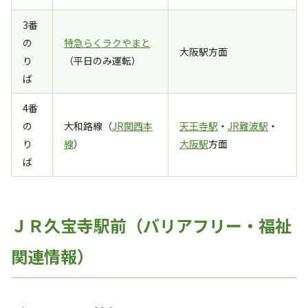
3番
の
特急らくラクやまと
大阪駅方面
り
（平日のみ運転）
ば
4番
の
大和路線（
JR関西本
天王寺駅
・
JR難波駅
・
り
線
）
大阪駅
方面
ば
ＪＲ久宝寺駅前（バリアフリー・福祉
関連情報）