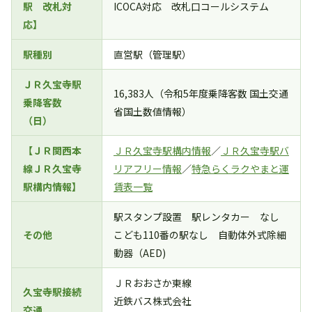
駅 改札対
ICOCA対応 改札口コールシステム
応】
駅種別
直営駅（管理駅）
ＪＲ久宝寺駅
16,383人（令和5年度乗降客数 国土交通
乗降客数
省国土数値情報）
（日）
【ＪＲ関西本
ＪＲ久宝寺駅構内情報
／
ＪＲ久宝寺駅バ
線ＪＲ久宝寺
リアフリー情報
／
特急らくラクやまと運
駅構内情報】
賃表一覧
駅スタンプ設置 駅レンタカー なし
その他
こども110番の駅なし 自動体外式除細
動器（AED)
ＪＲおおさか東線
久宝寺駅接続
近鉄バス株式会社
交通