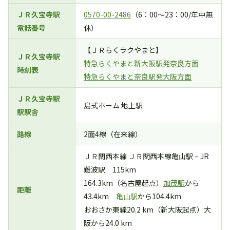
ＪＲ久宝寺駅
0570-00-2486
（6：00～23：00/年中無
電話番号
休）
【ＪＲらくラクやまと】
ＪＲ久宝寺駅
特急らくやまと新大阪駅発奈良方面
時刻表
特急らくやまと奈良駅発大阪方面
ＪＲ久宝寺駅
島式ホーム 地上駅
駅駅舎
路線
2面4線（在来線）
ＪＲ関西本線 ＪＲ関西本線亀山駅 – JR
難波駅 115km
164.3km（名古屋起点）
加茂駅
から
距離
43.4km
亀山駅
から104.4km
おおさか東線20.2 km（新大阪起点）大
阪から24.0 km