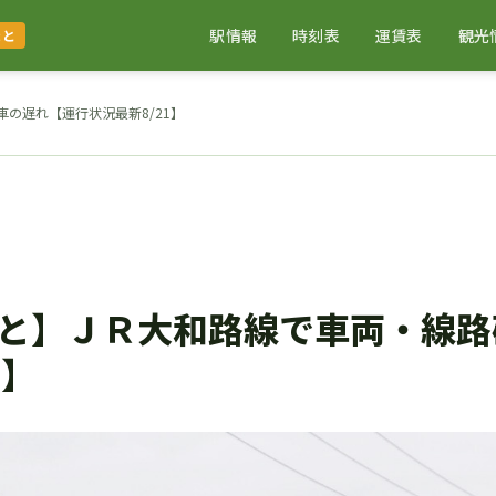
駅情報
時刻表
運賃表
観光
まと
の遅れ【運行状況最新8/21】
と】ＪＲ大和路線で車両・線路
1】