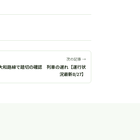
次の記事 →
大和路線で踏切の確認 列車の遅れ【運行状
況最新8/27】