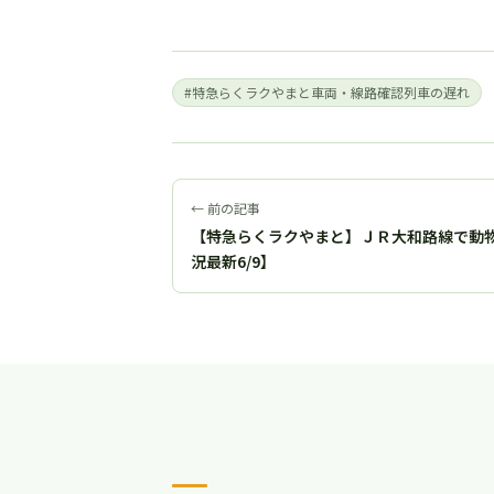
#特急らくラクやまと車両・線路確認列車の遅れ
← 前の記事
【特急らくラクやまと】ＪＲ大和路線で動
況最新6/9】