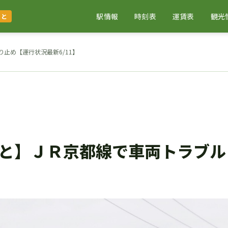
駅情報
時刻表
運賃表
観光
まと
止め【運行状況最新6/11】
と】ＪＲ京都線で車両トラブル